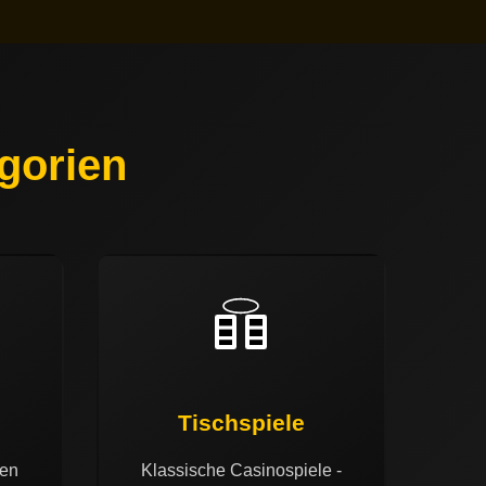
egorien
Tischspiele
ten
Klassische Casinospiele -