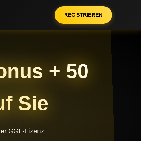
REGISTRIEREN
onus + 50
uf Sie
ller GGL-Lizenz