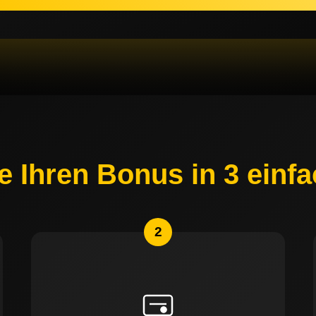
e Ihren Bonus in 3 einf
2