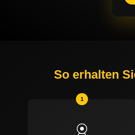
So erhalten Si
1