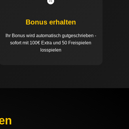
FS
Bonus erhalten
Ihr Bonus wird automatisch gutgeschrieben -
sofort mit 100€ Extra und 50 Freispielen
losspielen
en