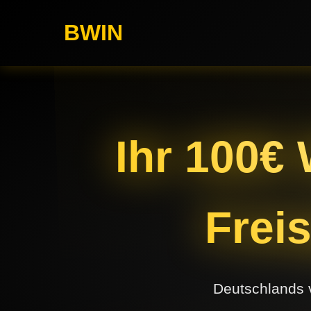
BWIN
Ihr 100€
Freis
Deutschlands v