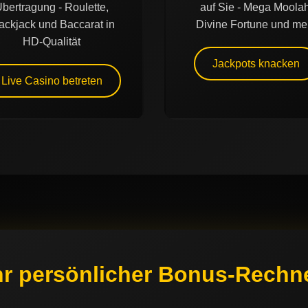
bertragung - Roulette,
auf Sie - Mega Moolah
ackjack und Baccarat in
Divine Fortune und me
HD-Qualität
Jackpots knacken
Live Casino betreten
hr persönlicher Bonus-Rechn